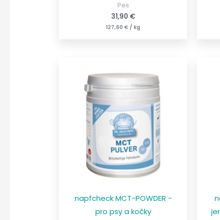
Pes
31,90
€
127,60
€
/
kg
napfcheck MCT-POWDER -
n
pro psy a kočky
je