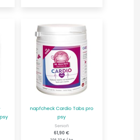
-
napfcheck Cardio Tabs pro
 psy
psy
Senioři
61,90
€
206,33
€
/
kg