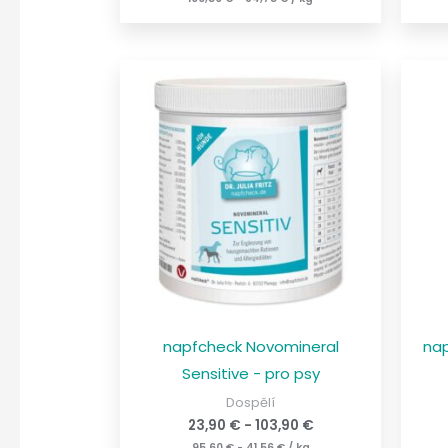
napfcheck Novomineral
nap
Sensitive - pro psy
Dospělí
23,90
€
-
103,90
€
95,60
€
-
41,56
€
/
kg