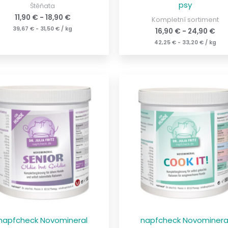
psy
Štěňata
11,90
€
-
18,90
€
Kompletní sortiment
39,67
€
-
31,50
€
/
kg
16,90
€
-
24,90
€
42,25
€
-
33,20
€
/
kg
napfcheck Novomineral
napfcheck Novominera