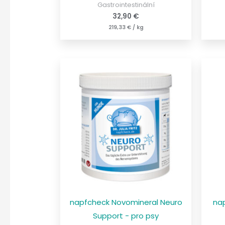
Gastrointestinální
32,90
€
219,33
€
/
kg
napfcheck Novomineral Neuro
na
Support - pro psy