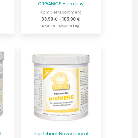
ORGANICS - pro psy
Kompletní sortiment
33,90
€
-
105,90
€
67,80
€
-
42,36
€
/
kg
l
napfcheck Novomineral