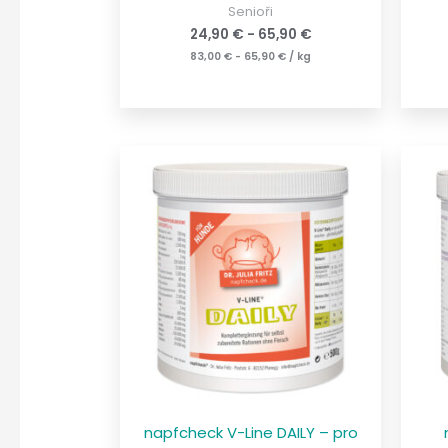
Senioři
24,90
€
-
65,90
€
83,00
€
-
65,90
€
/
kg
napfcheck V-Line DAILY – pro