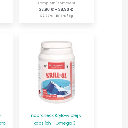
Kompletní sortiment
22,90
€
-
38,90
€
127,22
€
-
111,14
€
/
kg
-
napfcheck Krylový olej v
pro
kapslích - Omega 3 -