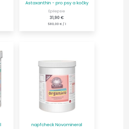
Astaxanthin - pro psy a kočky
Epilepsie
31,90
€
580,00
€
/
l
l
napfcheck Novomineral