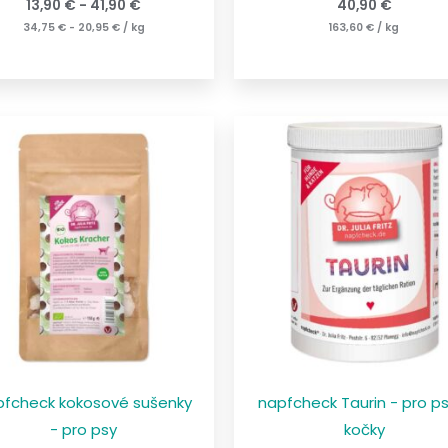
13,90
€
-
41,90
€
40,90
€
34,75
€
-
20,95
€
/
kg
163,60
€
/
kg
pfcheck kokosové sušenky
napfcheck Taurin - pro p
- pro psy
kočky