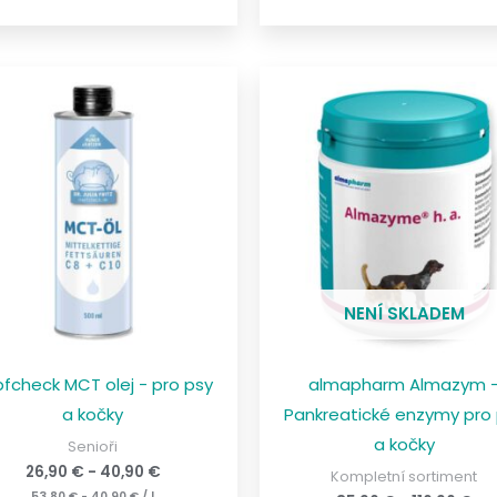
NENÍ SKLADEM
fcheck MCT olej - pro psy
almapharm Almazym 
a kočky
Pankreatické enzymy pro
a kočky
Senioři
26,90
€
-
40,90
€
Kompletní sortiment
53,80
€
-
40,90
€
/
l