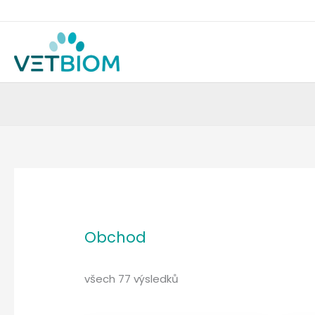
Přeskočit
na
obsah
Zobrazí
Seřazeno
se
podle
oblíbenosti
Obchod
všech 77 výsledků