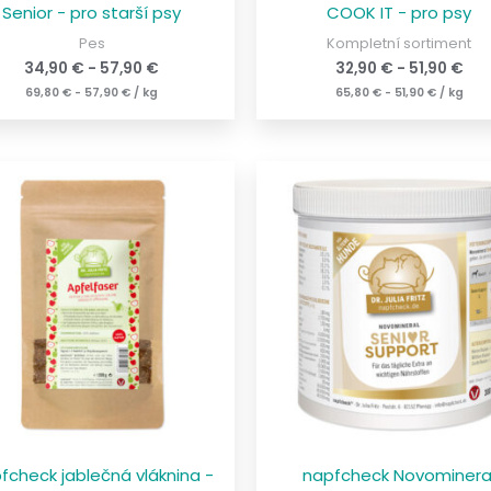
Senior - pro starší psy
COOK IT - pro psy
Pes
Kompletní sortiment
34,90
€
-
57,90
€
32,90
€
-
51,90
€
69,80
€
-
57,90
€
/
kg
65,80
€
-
51,90
€
/
kg
fcheck jablečná vláknina -
napfcheck Novominera