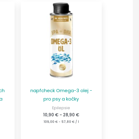
ch
napfcheck Omega-3 olej -
 a
pro psy a kočky
Epilepsie
10,90
€
-
28,90
€
109,00
€
-
57,80
€
/
l