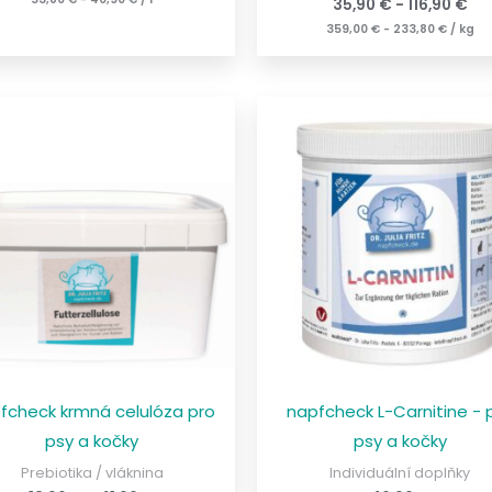
35,90
€
-
116,90
€
359,00
€
-
233,80
€
/
kg
fcheck krmná celulóza pro
napfcheck L-Carnitine - 
psy a kočky
psy a kočky
Prebiotika / vláknina
Individuální doplňky