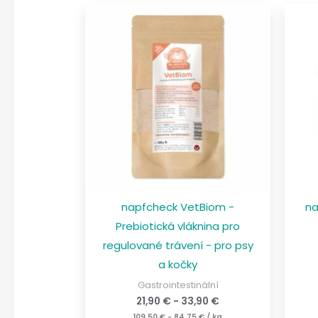
napfcheck VetBiom -
na
Prebiotická vláknina pro
regulované trávení - pro psy
a kočky
Gastrointestinální
21,90
€
-
33,90
€
109,50
€
-
84,75
€
/
kg