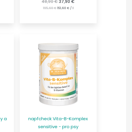
48,90
€
37,90
€
195,60
€
151,60
€
/
l
sy a
napfcheck Vita-B-Komplex
sensitive - pro psy