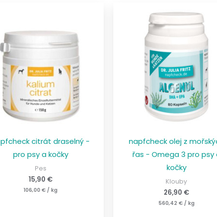
pfcheck citrát draselný -
napfcheck olej z mořský
pro psy a kočky
řas - Omega 3 pro psy
kočky
Pes
15,90
€
Klouby
106,00
€
/
kg
26,90
€
560,42
€
/
kg