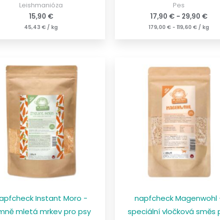
Leishmanióza
Pes
15,90
€
17,90
€
-
29,90
€
45,43
€
/
kg
179,00
€
-
119,60
€
/
kg
apfcheck Instant Moro -
napfcheck Magenwohl 
mně mletá mrkev pro psy
speciální vločková směs 