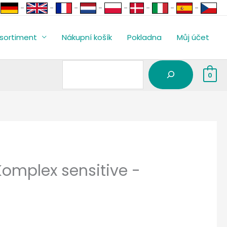
Vyhledávání
-
-
-
-
-
-
-
-
sortiment
Nákupní košík
Pokladna
Můj účet
0
omplex sensitive -