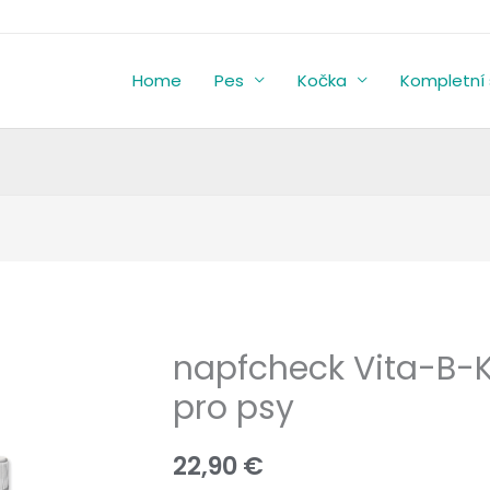
Home
Pes
Kočka
Kompletní 
napfcheck Vita-B-K
napfcheck
Vita-
pro psy
B-
Komplex
22,90
€
sensitive