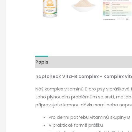
Popis
Složení
Doporučení pro krmení
napfcheck Vita-B complex - Komplex vit
Náš komplex vitamínů B pro psy v práškové
toho plynoucím problémům se srstí, metab
připravujete krmnou dávku sami nebo nepou
Pro denní potřebu vitaminů skupiny B
V praktické formě prášku