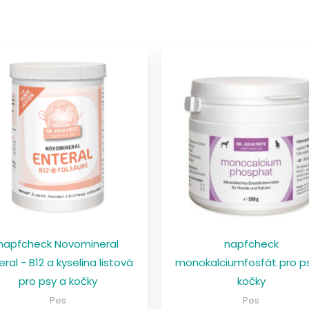
napfcheck Novomineral
napfcheck
eral - B12 a kyselina listová
monokalciumfosfát pro p
pro psy a kočky
kočky
Pes
Pes