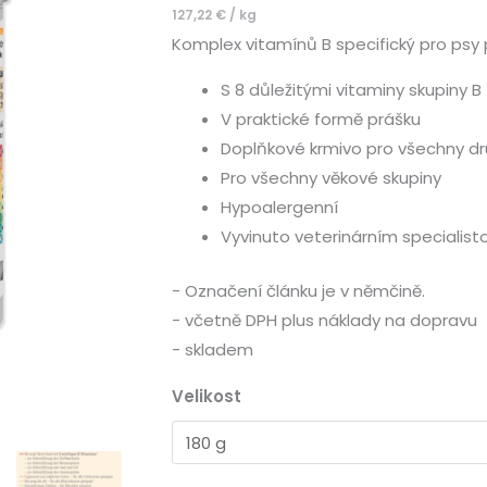
127,22
€
/
kg
-
Komplex vitamínů B specifický pro psy 
pro
psy
S 8 důležitými vitaminy skupiny B
množství
V praktické formě prášku
Doplňkové krmivo pro všechny dr
Pro všechny věkové skupiny
Hypoalergenní
Vyvinuto veterinárním specialist
- Označení článku je v němčině.
- včetně DPH plus náklady na dopravu
- skladem
Velikost