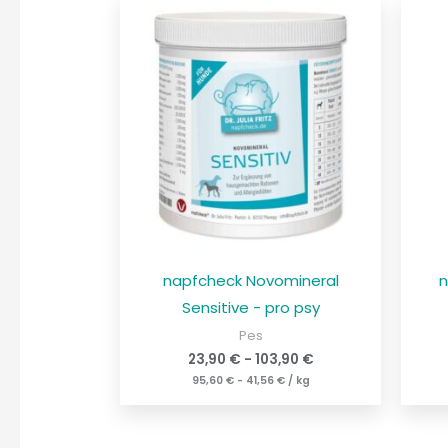
napfcheck Novomineral
n
Sensitive - pro psy
Pes
23,90
€
-
103,90
€
95,60
€
-
41,56
€
/
kg