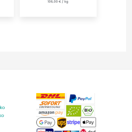
106,00
€
/
kg
ko
ko