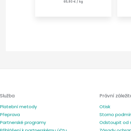
65,80
€
/
kg
Služba
Právní záležit
Platební metody
Otisk
Přeprava
Storno podmí
Partnerské programy
Odstoupit od 
Přihlášení k partnerskému účtu
Zásady ochran