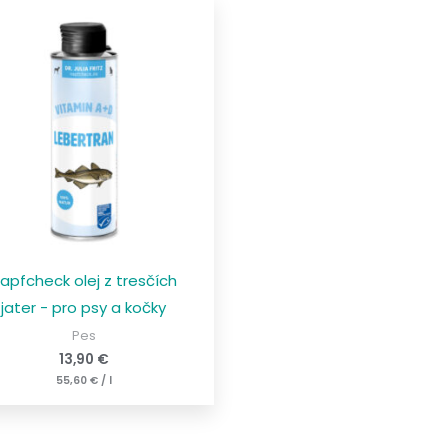
apfcheck olej z tresčích
jater - pro psy a kočky
Pes
13,90
€
55,60
€
/
l