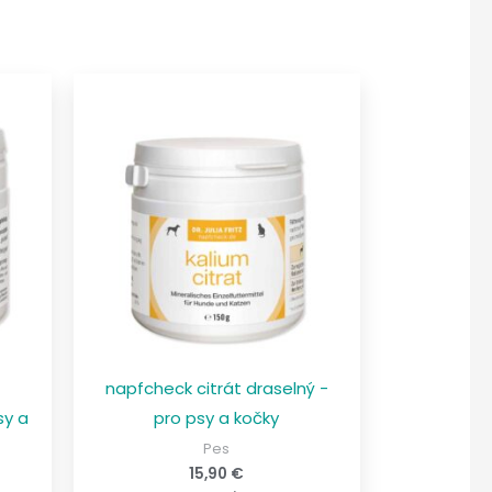
napfcheck citrát draselný -
sy a
pro psy a kočky
Pes
15,90
€