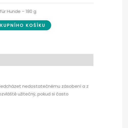
für Hunde – 180 g
ÁKUPNÍHO KOŠÍKU
m předcházet nedostatečnému zásobení a z
láště užitečný, pokud si často