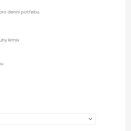
pro denní potřebu.
uhy krmiv
ou