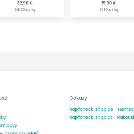
32,90
€
15,90
€
219,33
€
/
kg
31,80
€
/
kg
osti
Odkazy
napfcheck-shop.de - Němec
nky
napfcheck-shop.at - Rakous
smlouvy
y osobních údajů