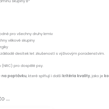
amínů skupiny B*
odné pro všechny druhy krmiv
chny věkové skupiny
rgiky
 základě desítek let zkušeností s výživovým poradenstvím.
 (NRC) pro dospělé psy.
é na poptávku
, které splňují i další
kritéria kvality
, jako je
ko
 ...