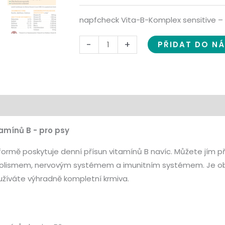
napfcheck Vita-B-Komplex sensitive – 
-
+
PŘIDAT DO N
amínů B - pro psy
 formě poskytuje denní přísun vitamínů B navíc. Můžete jí
olismem, nervovým systémem a imunitním systémem. Je obzv
žíváte výhradně kompletní krmiva.