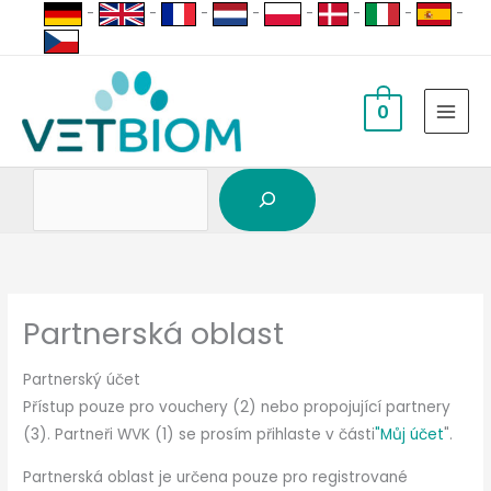
Vyhledávání
Přeskočit
-
-
-
-
-
-
-
-
na
obsah
0
Partnerská oblast
Partnerský účet
Přístup pouze pro vouchery (2) nebo propojující partnery
(3). Partneři WVK (1) se prosím přihlaste v části
"Můj účet
".
Partnerská oblast je určena pouze pro registrované