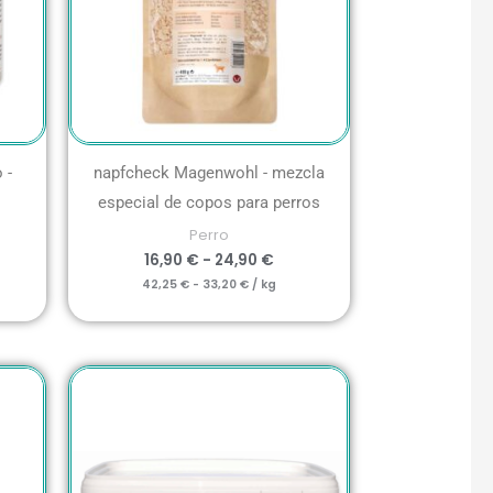
 -
napfcheck Magenwohl - mezcla
especial de copos para perros
Perro
16,90
€
-
24,90
€
42,25
€
-
33,20
€
/
kg