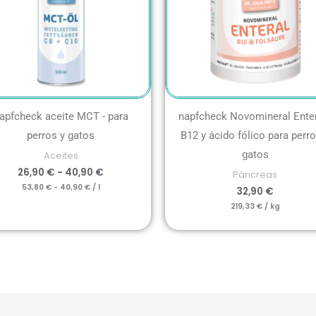
apfcheck aceite MCT - para
napfcheck Novomineral Enter
perros y gatos
B12 y ácido fólico para perro
gatos
Aceites
26,90
€
-
40,90
€
Páncreas
53,80
€
-
40,90
€
/
l
32,90
€
219,33
€
/
kg