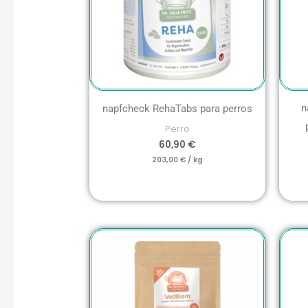
n
napfcheck RehaTabs para perros
Perro
60,90
€
203,00
€
/
kg