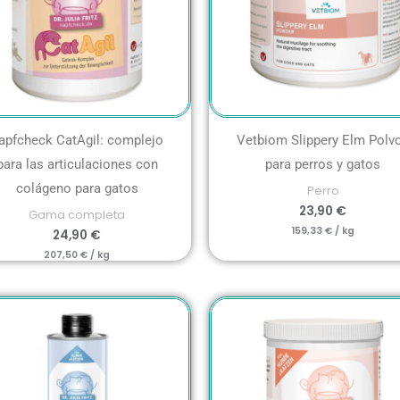
apfcheck CatAgil: complejo
Vetbiom Slippery Elm Polvo
para las articulaciones con
para perros y gatos
colágeno para gatos
Perro
23,90
€
Gama completa
159,33
€
/
kg
24,90
€
207,50
€
/
kg