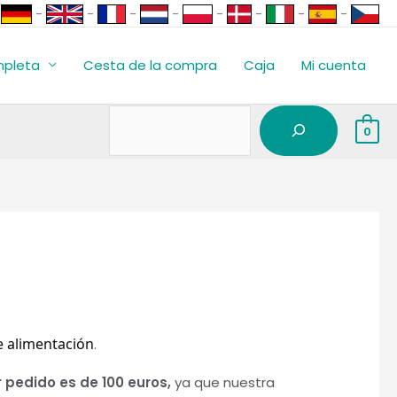
Buscar
-
-
-
-
-
-
-
-
en
pleta
Cesta de la compra
Caja
Mi cuenta
0
e alimentación
.
 pedido es de 100 euros,
ya que nuestra