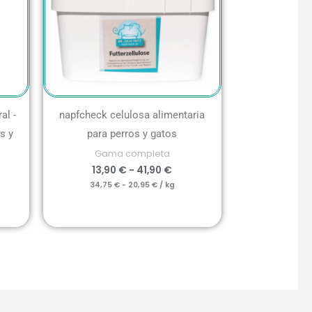
al -
napfcheck celulosa alimentaria
s y
para perros y gatos
Gama completa
13,90
€
-
41,90
€
34,75
€
-
20,95
€
/
kg