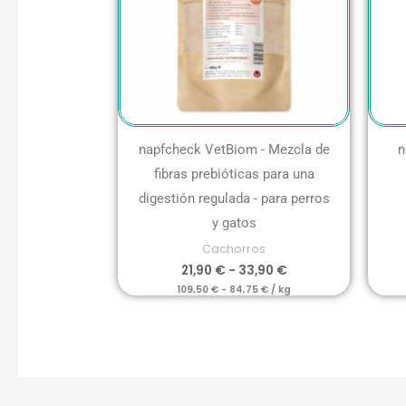
napfcheck VetBiom - Mezcla de
n
fibras prebióticas para una
digestión regulada - para perros
y gatos
Cachorros
21,90
€
-
33,90
€
109,50
€
-
84,75
€
/
kg