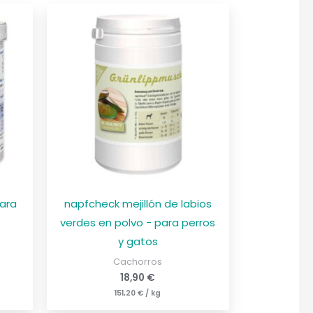
para
napfcheck mejillón de labios
verdes en polvo - para perros
y gatos
Cachorros
18,90
€
151,20
€
/
kg