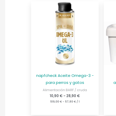
napfcheck Aceite Omega-3 -
para perros y gatos
a
Alimentación BARF / cruda
10,90
€
-
28,90
€
109,00
€
-
57,80
€
/
l