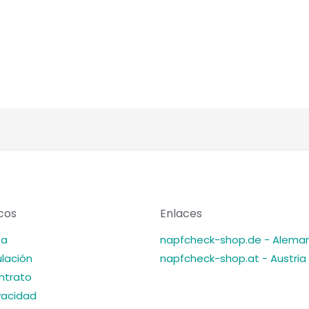
icos
Enlaces
ta
napfcheck-shop.de - Aleman
ulación
napfcheck-shop.at - Austria
ontrato
ivacidad