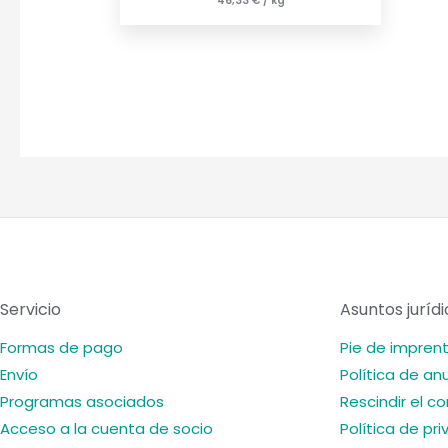
46,33
€
/
kg
Servicio
Asuntos juríd
Formas de pago
Pie de impren
Envío
Política de an
Programas asociados
Rescindir el c
Acceso a la cuenta de socio
Política de pr