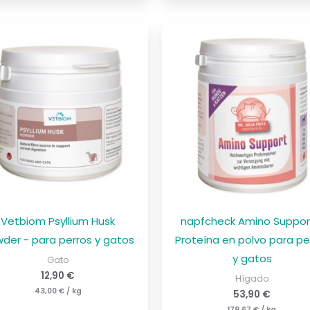
Vetbiom Psyllium Husk
napfcheck Amino Suppor
der - para perros y gatos
Proteína en polvo para pe
y gatos
Gato
12,90
€
Hígado
43,00
€
/
kg
53,90
€
179,67
€
/
kg