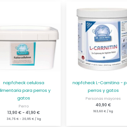
napfcheck celulosa
napfcheck L-Carnitina - 
limentaria para perros y
perros y gatos
gatos
Personas mayores
40,90
€
Perro
163,60
€
/
kg
13,90
€
-
41,90
€
34,75
€
-
20,95
€
/
kg