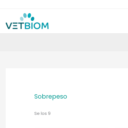
Ir
al
contenido
muestran
resultadosOrdenados
por
popularidad
Sobrepeso
Se
los 9