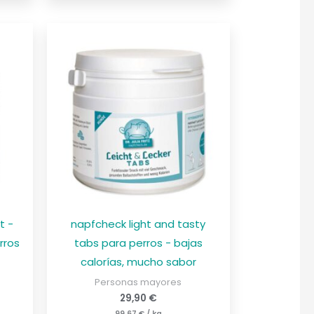
t -
napfcheck light and tasty
rros
tabs para perros - bajas
calorías, mucho sabor
Personas mayores
29,90
€
99,67
€
/
kg