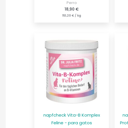
Perro
18,90
€
151,20
€
/
kg
napfcheck Vita-B Komplex
na
Feline - para gatos
Pro