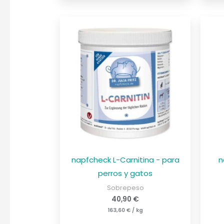
napfcheck L-Carnitina - para
n
perros y gatos
Sobrepeso
40,90
€
163,60
€
/
kg