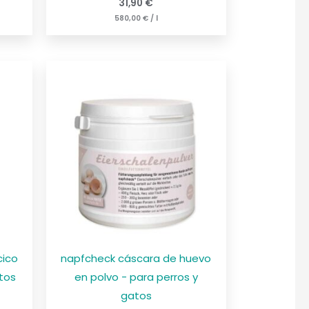
31,90
€
580,00
€
/
l
cico
napfcheck cáscara de huevo
atos
en polvo - para perros y
gatos