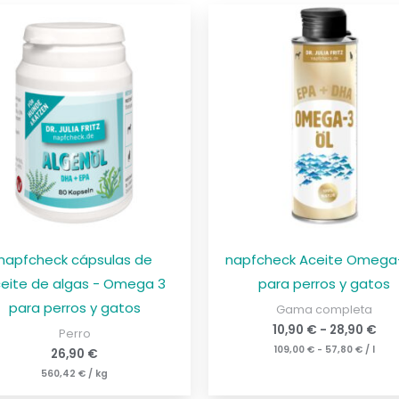
napfcheck cápsulas de
napfcheck Aceite Omega
eite de algas - Omega 3
para perros y gatos
para perros y gatos
Gama completa
10,90
€
-
28,90
€
Perro
109,00
€
-
57,80
€
/
l
26,90
€
560,42
€
/
kg