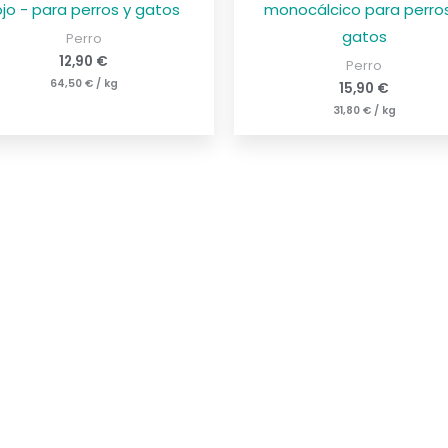
ojo - para perros y gatos
monocálcico para perro
gatos
Perro
12,90
€
Perro
64,50
€
/
kg
15,90
€
31,80
€
/
kg