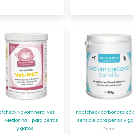
pfcheck Novomineral Vet-
napfcheck carbonato cál
 - Metionina - para perros
sensible para perros y g
y gatos
Perro