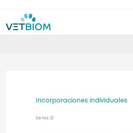
Ir
al
contenido
muestran
resultadosOrdenados
por
popularidad
Incorporaciones individuales
Se
los 21