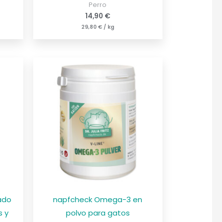
Perro
14,90
€
29,80
€
/
kg
ado
napfcheck Omega-3 en
s y
polvo para gatos