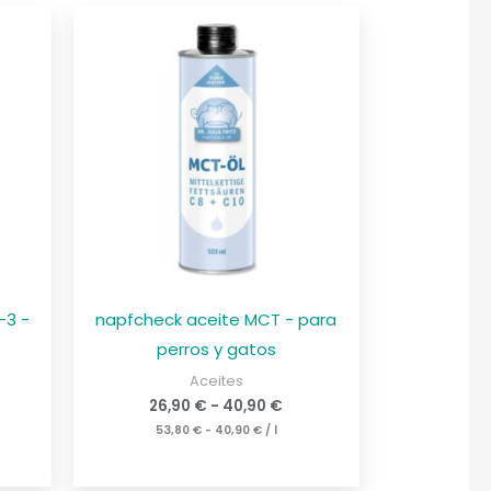
-3 -
napfcheck aceite MCT - para
perros y gatos
Aceites
26,90
€
-
40,90
€
53,80
€
-
40,90
€
/
l