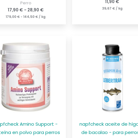
11,90
€
Perro
39,67
€
/
kg
17,90
€
-
28,90
€
179,00
€
-
144,50
€
/
kg
pfcheck Amino Support -
napfcheck aceite de híg
teína en polvo para perros
de bacalao - para perro