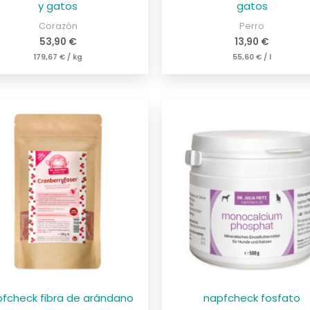
y gatos
gatos
Corazón
Perro
53,90
€
13,90
€
179,67
€
/
kg
55,60
€
/
l
fcheck fibra de arándano
napfcheck fosfato