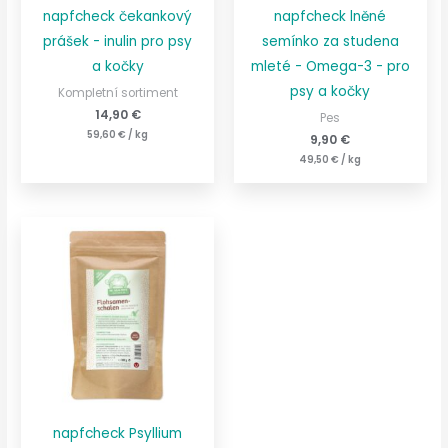
napfcheck čekankový
napfcheck lněné
prášek - inulin pro psy
semínko za studena
a kočky
mleté - Omega-3 - pro
psy a kočky
Kompletní sortiment
14,90
€
Pes
59,60
€
/
kg
9,90
€
49,50
€
/
kg
napfcheck Psyllium