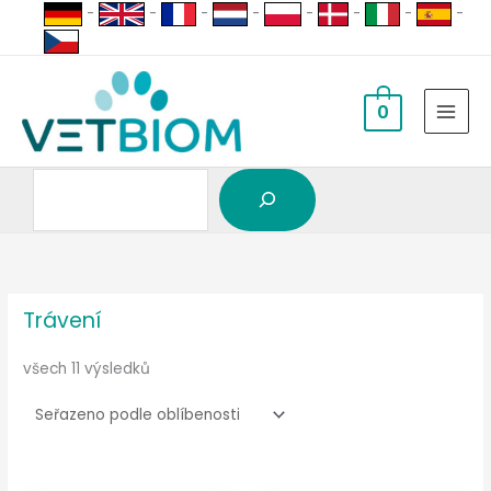
Vyhledávání
Přeskočit
-
-
-
-
-
-
-
-
na
obsah
0
Zobrazí
Seřazeno
se
podle
oblíbenosti
Trávení
všech 11 výsledků