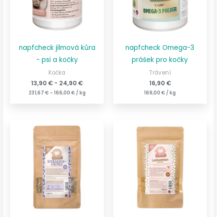
napfcheck jilmová kůra
napfcheck Omega-3
- psi a kočky
prášek pro kočky
Kočka
Trávení
13,90
€
-
24,90
€
16,90
€
231,67
€
-
166,00
€
/
kg
169,00
€
/
kg