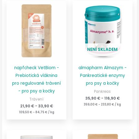
NENÍ SKLADEM
napfcheck VetBiom -
almapharm Almazym -
Prebiotická vláknina
Pankreatické enzymy
pro regulované trávení
pro psy a kočky
- pro psy a kočky
Pankreas
35,90
€
-
116,90
€
Trávení
359,00
€
-
233,80
€
/
kg
21,90
€
-
33,90
€
109,50
€
-
84,75
€
/
kg