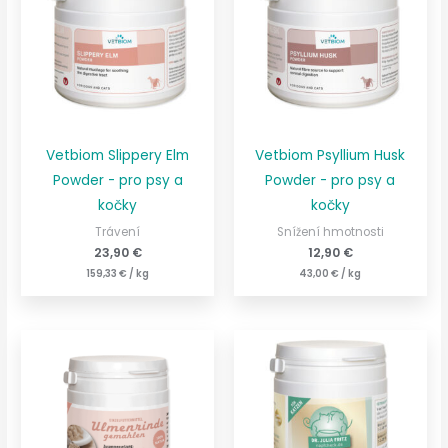
Vetbiom Slippery Elm
Vetbiom Psyllium Husk
Powder - pro psy a
Powder - pro psy a
kočky
kočky
Trávení
Snížení hmotnosti
23,90
€
12,90
€
159,33
€
/
kg
43,00
€
/
kg