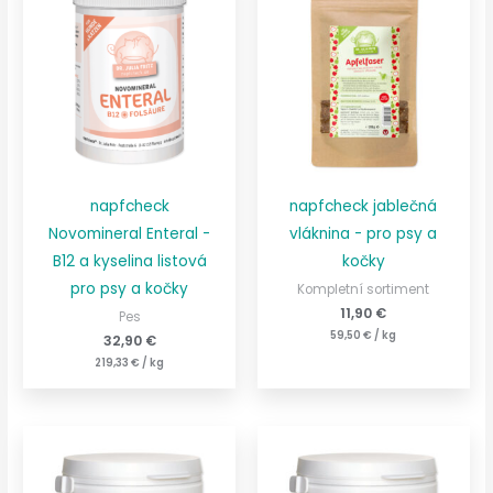
napfcheck
napfcheck jablečná
Novomineral Enteral -
vláknina - pro psy a
B12 a kyselina listová
kočky
pro psy a kočky
Kompletní sortiment
11,90
€
Pes
59,50
€
/
kg
32,90
€
219,33
€
/
kg