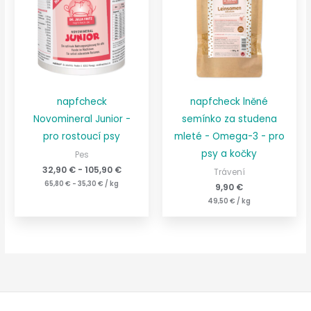
napfcheck
napfcheck lněné
Novomineral Junior -
semínko za studena
pro rostoucí psy
mleté - Omega-3 - pro
psy a kočky
Pes
32,90
€
-
105,90
€
Trávení
65,80
€
-
35,30
€
/
kg
9,90
€
49,50
€
/
kg