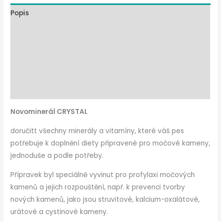
Popis
Indikace
Efekt nabídky
Složení
Doporučení pro krmení
Novominerál CRYSTAL
doručit
t
všechny minerály a vitamíny, které váš pes
potřebuje k doplnění diety připravené pro močové kameny,
jednoduše a podle potřeby.
Přípravek byl speciálně vyvinut pro profylaxi močových
kamenů a jejich rozpouštění, např. k prevenci tvorby
nových kamenů, jako jsou struvitové, kalcium-oxalátové,
urátové a cystinové kameny.