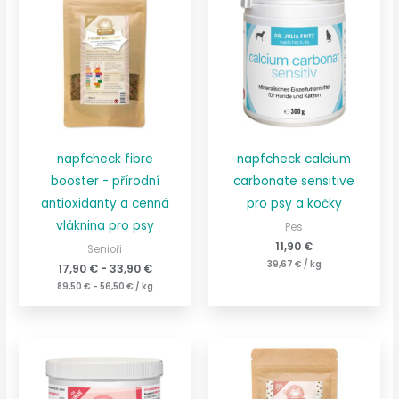
napfcheck fibre
napfcheck calcium
booster - přírodní
carbonate sensitive
antioxidanty a cenná
pro psy a kočky
vláknina pro psy
Pes
11,90
€
Senioři
39,67
€
/
kg
17,90
€
-
33,90
€
89,50
€
-
56,50
€
/
kg