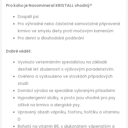
Pro koho je Novomineral
KRISTALL
vhodný?
Dospělí psi
Pro výhradně nebo částečně samostatně připravené
krmivo ve smyslu diety proti močovým kamenům
Pro denní a dlouhodobé podávání
Dobré vědět:
Vyvinuto veterinárním specialistou na základě
desítek let zkušeností s výživovým poradenstvím.
Ověřeno a vyzkoušeno ve stovkách případových
studií
Domácí výroba se speciálně vybranými přísadami
Hypoalergenní složky, a proto jsou vhodné pro psy
citlivé na krmivo a alergické psy.
Upravený obsah vápníku, fosforu, hořčíku a vitaminu
D
Bohatý na vitamin B6, s glukonátem vápenatým a