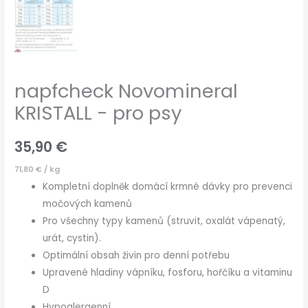
napfcheck Novomineral
KRISTALL - pro psy
35,90
€
71,80
€
/
kg
Kompletní doplněk domácí krmné dávky pro prevenci
močových kamenů
Pro všechny typy kamenů (struvit, oxalát vápenatý,
urát, cystin).
Optimální obsah živin pro denní potřebu
Upravené hladiny vápníku, fosforu, hořčíku a vitaminu
D
Hypoalergenní