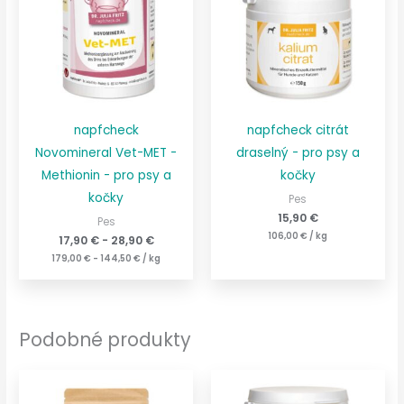
napfcheck
napfcheck citrát
Novomineral Vet-MET -
draselný - pro psy a
Methionin - pro psy a
kočky
kočky
Pes
15,90
€
Pes
106,00
€
/
kg
17,90
€
-
28,90
€
179,00
€
-
144,50
€
/
kg
Podobné produkty