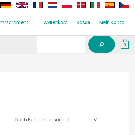
Suchen
-
-
-
-
-
-
-
-
mtsortiment
Warenkorb
Kasse
Mein Konto
0