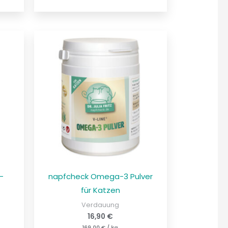
–
napfcheck Omega-3 Pulver
für Katzen
Verdauung
16,90
€
169,00
€
/
kg