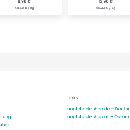
9,90
€
13,90
€
49,50
€
/
kg
46,33
€
/
kg
Links
napfcheck-shop.de – Deuts
hrung
napfcheck-shop.at – Österre
rufen