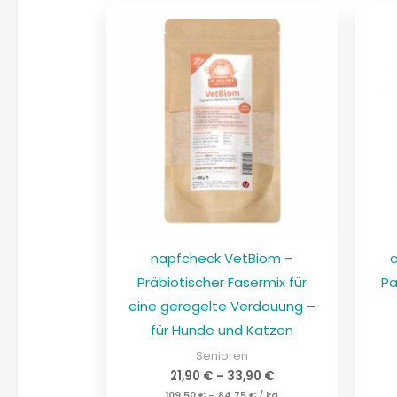
napfcheck VetBiom –
Präbiotischer Fasermix für
Pa
eine geregelte Verdauung –
für Hunde und Katzen
Senioren
21,90
€
–
33,90
€
109,50
€
–
84,75
€
/
kg