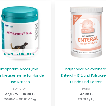
NICHT VORRÄTIG
almapharm Almazyme –
napfcheck Novominera
nkreasenzyme für Hunde
Enteral – B12 und Folsäure
und Katzen
Hunde und Katzen
Senioren
Hund
35,90
€
–
116,90
€
32,90
€
359,00
€
–
233,80
€
/
kg
219,33
€
/
kg