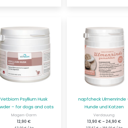
Vetbiom Psyllium Husk
napfcheck Ulmenrinde 
wder – for dogs and cats
Hunde und Katzen
Magen-Darm
Verdauung
12,90
€
13,90
€
–
24,90
€
43,00
€
/
kg
231,67
€
–
166,00
€
/
kg