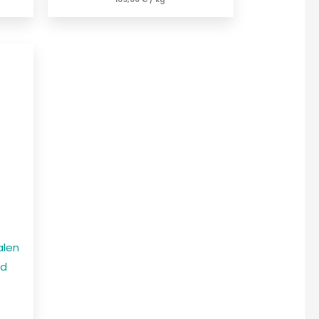
alen
nd