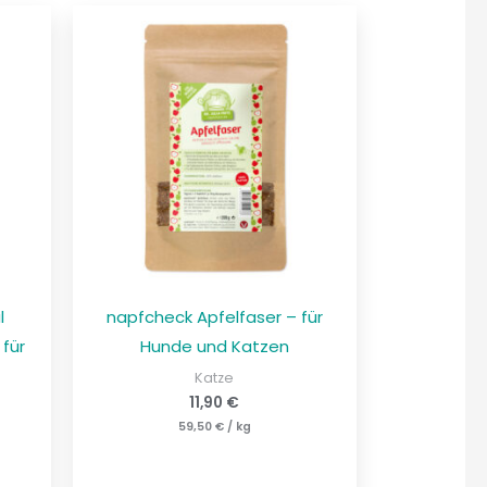
l
napfcheck Apfelfaser – für
 für
Hunde und Katzen
Katze
11,90
€
59,50
€
/
kg