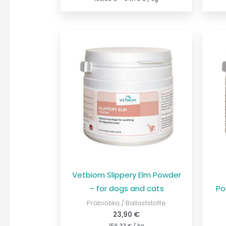
Vetbiom Slippery Elm Powder
– for dogs and cats
Po
Präbiotika / Ballaststoffe
23,90
€
159,33
€
/
kg