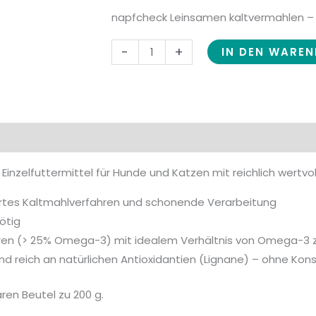
napfcheck Leinsamen kaltvermahlen –
-
+
IN DEN WARE
 Einzelfuttermittel für Hunde und Katzen mit reichlich wert
ertes Kaltmahlverfahren und schonende Verarbeitung
ötig
uren (> 25% Omega-3) mit idealem Verhältnis von Omega-3 
und reich an natürlichen Antioxidantien (Lignane) – ohne Kon
aren Beutel zu 200 g.