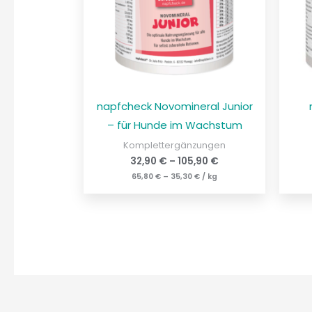
napfcheck Novomineral Junior
– für Hunde im Wachstum
Komplettergänzungen
32,90
€
–
105,90
€
65,80
€
–
35,30
€
/
kg