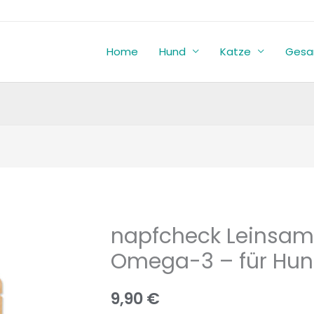
Home
Hund
Katze
Gesa
napfcheck Leinsam
napfcheck
Leinsamen
Omega-3 – für Hun
kaltgemahlen
-
9,90
€
Omega-