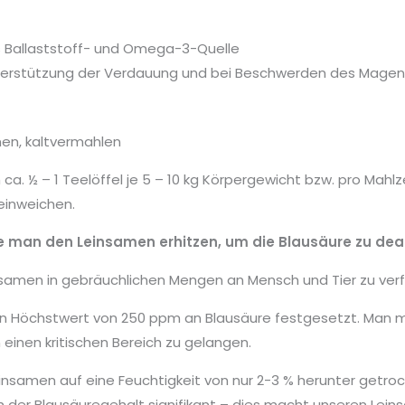
ls Ballaststoff- und Omega-3-Quelle
nterstützung der Verdauung und bei Beschwerden des Magens
en, kaltvermahlen
 ca. ½ – 1 Teelöffel je 5 – 10 kg Körpergewicht bzw. pro Mahlzei
einweichen.
lte man den Leinsamen erhitzen, um die Blausäure zu dea
nsamen in gebräuchlichen Mengen an Mensch und Tier zu verf
nen Höchstwert von 250 ppm an Blausäure festgesetzt. Man m
 einen kritischen Bereich zu gelangen.
insamen auf eine Feuchtigkeit von nur 2-3 % herunter getroc
ch der Blausäuregehalt signifikant – dies macht unseren Le