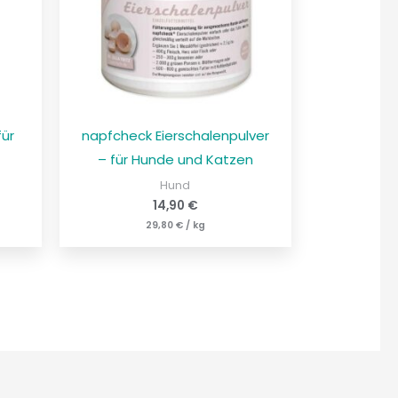
für
napfcheck Eierschalenpulver
– für Hunde und Katzen
Hund
14,90
€
29,80
€
/
kg