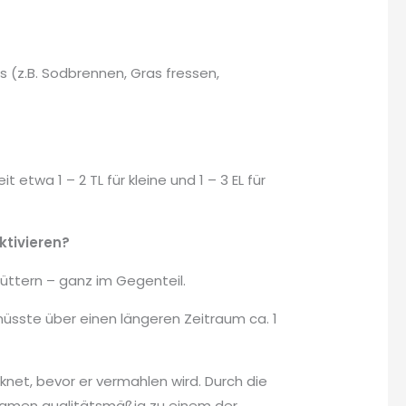
 (z.B. Sodbrennen, Gras fressen,
t etwa 1 – 2 TL für kleine und 1 – 3 EL für
ktivieren?
üttern – ganz im Gegenteil.
üsste über einen längeren Zeitraum ca. 1
knet, bevor er vermahlen wird. Durch die
insamen qualitätsmäßig zu einem der