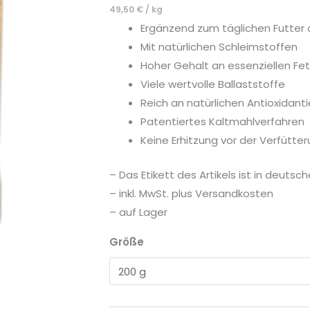
49,50
€
/
kg
3
Ergänzend zum täglichen Futter
-
Mit natürlichen Schleimstoffen
für
Hoher Gehalt an essenziellen Fe
Hunde
Viele wertvolle Ballaststoffe
und
Reich an natürlichen Antioxidant
Katzen
Patentiertes Kaltmahlverfahren
Menge
Keine Erhitzung vor der Verfütter
– Das Etikett des Artikels ist in deutsc
– inkl. MwSt. plus Versandkosten
– auf Lager
Größe