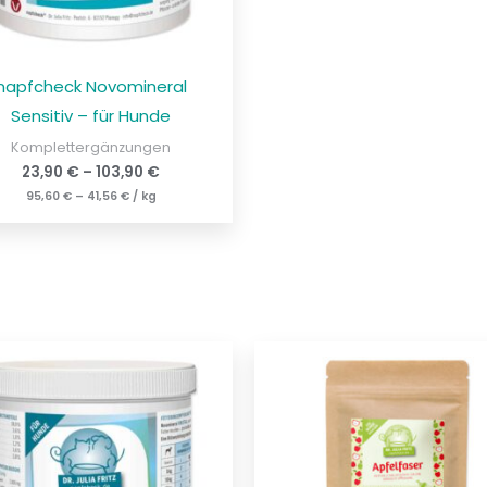
napfcheck Novomineral
Sensitiv – für Hunde
Komplettergänzungen
23,90
€
–
103,90
€
95,60
€
–
41,56
€
/
kg