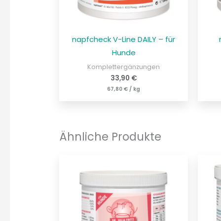
napfcheck V-Line DAILY – für
Hunde
Komplettergänzungen
33,90
€
67,80
€
/
kg
Ähnliche Produkte