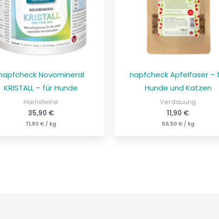
napfcheck Novomineral
napfcheck Apfelfaser – 
KRISTALL – für Hunde
Hunde und Katzen
Harnsteine
Verdauung
35,90
€
11,90
€
71,80
€
/
kg
59,50
€
/
kg