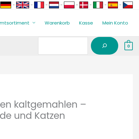
Suchen
-
-
-
-
-
-
-
-
mtsortiment
Warenkorb
Kasse
Mein Konto
0
en kaltgemahlen –
de und Katzen