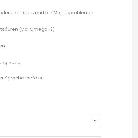
 oder unterstützend bei Magenproblemen
ttsäuren (v.a. Omega-3)
ien
ung nötig
her Sprache verfasst.