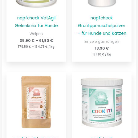
napfcheck VetAgil
napfcheck
Gelenkmix für Hunde
Grünlippmuschelpulver
– für Hunde und Katzen
Welpen
35,90
€
–
61,90
€
Einzelergänzungen
179,50
€
–
154,75
€
/
kg
18,90
€
151,20
€
/
kg