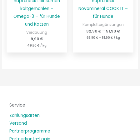
napfcheck Leinsamen
napfcheck
kaltgemahlen –
Novomineral COOK IT –
Omega-3 – für Hunde
für Hunde
und Katzen
Komplettergänzungen
32,90
€
–
51,90
€
Verdauung
65,80
€
–
51,90
€
/
kg
9,90
€
49,50
€
/
kg
Service
Zahlungsarten
Versand
Partnerprogramme
Partnerkonto-Login