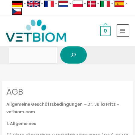
Suchen
Zum
-
-
-
-
-
-
-
-
Inhalt
springen
0
AGB
Allgemeine Geschäftsbedingungen
–
Dr. Julia Fritz –
vetbiom.com
1. Allgemeines