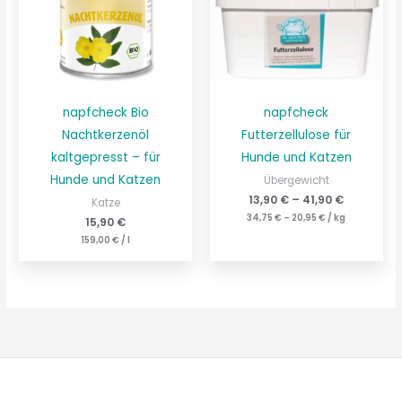
napfcheck Bio
napfcheck
Nachtkerzenöl
Futterzellulose für
kaltgepresst – für
Hunde und Katzen
Hunde und Katzen
Übergewicht
13,90
€
–
41,90
€
Katze
34,75
€
–
20,95
€
/
kg
15,90
€
159,00
€
/
l