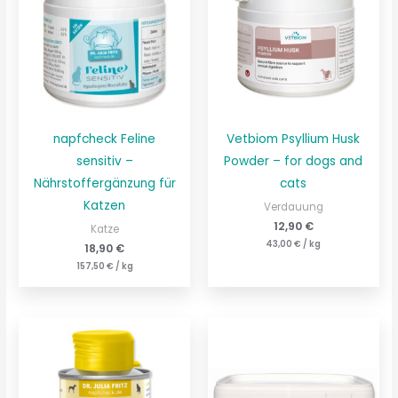
napfcheck Feline
Vetbiom Psyllium Husk
sensitiv –
Powder – for dogs and
Nährstoffergänzung für
cats
Katzen
Verdauung
12,90
€
Katze
43,00
€
/
kg
18,90
€
157,50
€
/
kg