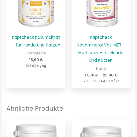
napfcheck Kaliumcitrat
napfcheck
– für Hunde und Katzen
Novomineral Vet-MET –
Methionin – für Hunde
Harnsteine
15,90
€
und Katzen
106,00
€
/
kg
Hund
17,90
€
–
28,90
€
179,00
€
–
144,50
€
/
kg
Ähnliche Produkte