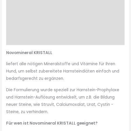
Indikation
Versorgungseffekt
Zusammensetzung
Fütterungsempfehlung
Novomineral KRISTALL
liefer
t
alle nötigen Mineralstoffe und Vitamine für Ihren
Hund, um selbst zubereitete Harnsteindiäten einfach und
bedarfsgerecht zu ergänzen.
Die Formulierung wurde speziell zur Harnstein-Prophylaxe
und Harnstein-Auflösung entwickelt, um z.B. die Bildung
neuer Steine, wie Struvit, Calciumoxalat, Urat, Cystin -
Steine, zu verhindern.
Für wen ist Novomineral
KRISTALL
geeignet?