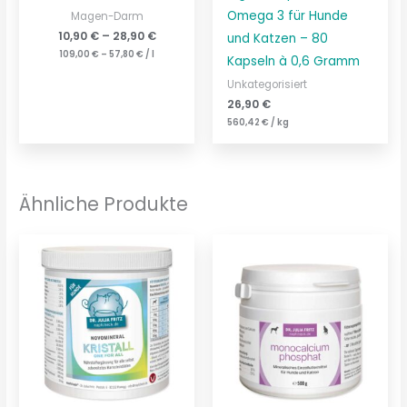
Omega 3 für Hunde
Magen-Darm
10,90
€
–
28,90
€
und Katzen – 80
109,00
€
–
57,80
€
/
l
Kapseln à 0,6 Gramm
Unkategorisiert
26,90
€
560,42
€
/
kg
Ähnliche Produkte