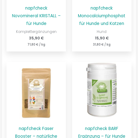
napfcheck
napfcheck
Novomineral KRISTALL –
Monocalciumphosphat
für Hunde
für Hunde und Katzen
Komplettergänzungen
Hund
35,90
€
15,90
€
71,80
€
/
kg
31,80
€
/
kg
napfcheck Faser
napfcheck BARF
Booster – natürliche
Ergänzung – für Hunde