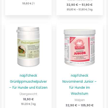
55,60
€
/
l
32,90
€
–
51,90
€
65,80
€
–
51,90
€
/
kg
napfcheck
napfcheck
Grünlippmuschelpulver
Novomineral Junior –
– für Hunde und Katzen
für Hunde im
Wachstum
Übergewicht
18,90
€
Welpen
151,20
€
/
kg
32,90
€
–
105,90
€