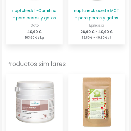
napfcheck L-Carnitina
napfcheck aceite MCT
- para perros y gatos
- para perros y gatos
Gato
Epilepsia
40,90
€
26,90
€
-
40,90
€
163,60
€
/
kg
53,80
€
-
40,90
€
/
l
Productos similares