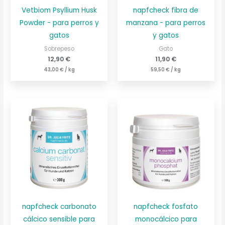
Vetbiom Psyllium Husk
napfcheck fibra de
Powder - para perros y
manzana - para perros
gatos
y gatos
Sobrepeso
Gato
12,90
€
11,90
€
43,00
€
/
kg
59,50
€
/
kg
napfcheck carbonato
napfcheck fosfato
cálcico sensible para
monocálcico para