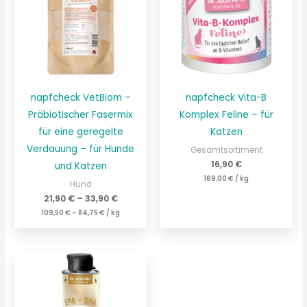
napfcheck VetBiom –
napfcheck Vita-B
Präbiotischer Fasermix
Komplex Feline – für
für eine geregelte
Katzen
Verdauung – für Hunde
Gesamtsortiment
16,90
€
und Katzen
169,00
€
/
kg
Hund
21,90
€
–
33,90
€
109,50
€
–
84,75
€
/
kg