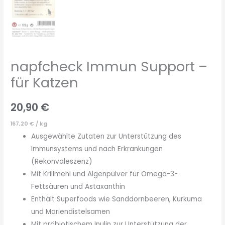
napfcheck Immun Support –
für Katzen
20,90
€
167,20
€
/
kg
Ausgewählte Zutaten zur Unterstützung des
Immunsystems und nach Erkrankungen
(Rekonvaleszenz)
Mit Krillmehl und Algenpulver für Omega-3-
Fettsäuren und Astaxanthin
Enthält Superfoods wie Sanddornbeeren, Kurkuma
und Mariendistelsamen
Mit präbiotischem Inulin zur Unterstützung der