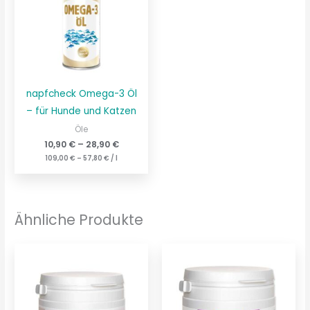
napfcheck Omega-3 Öl
– für Hunde und Katzen
Öle
10,90
€
–
28,90
€
109,00
€
–
57,80
€
/
l
Ähnliche Produkte