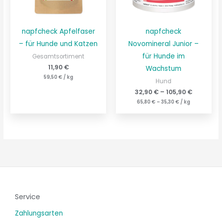
napfcheck Apfelfaser
napfcheck
– für Hunde und Katzen
Novomineral Junior –
für Hunde im
Gesamtsortiment
11,90
€
Wachstum
59,50
€
/
kg
Hund
32,90
€
–
105,90
€
65,80
€
–
35,30
€
/
kg
Service
Zahlungsarten