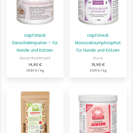
napfcheck
napfcheck
Eierschalenpulver – für
Monocalciumphosphat
Hunde und Katzen
für Hunde und Katzen
Gesamtsortiment
Hund
14,90
€
15,90
€
29,80
€
/
kg
31,80
€
/
kg