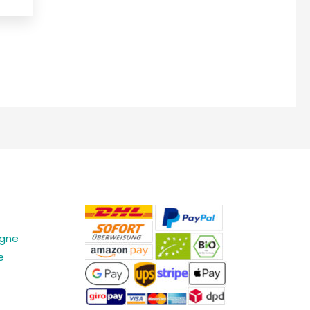
agne
e