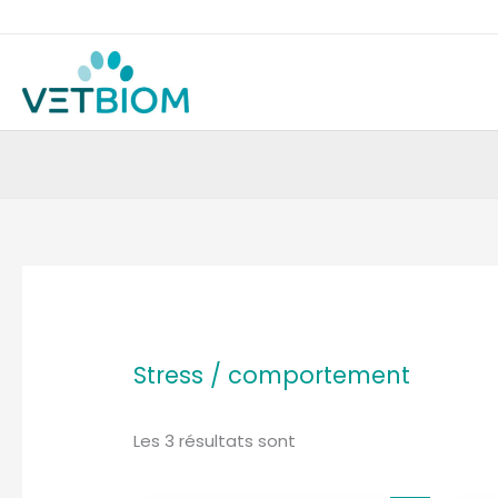
Aller
au
contenu
affichésTriés
par
popularité
Stress / comportement
Les 3 résultats sont