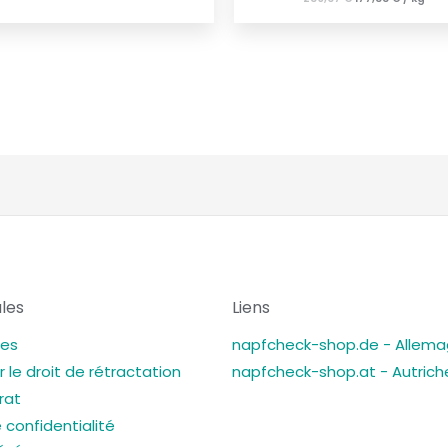
les
Liens
les
napfcheck-shop.de - Allem
r le droit de rétractation
napfcheck-shop.at - Autrich
trat
 confidentialité