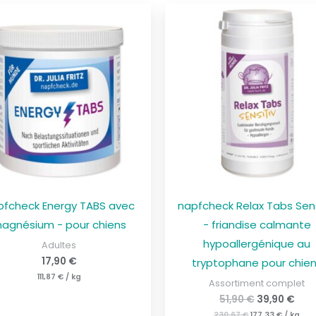
Le
Le
Le
Le
prix
prix
prix
prix
initial
actuel
initial
actu
était
est
était
est
de
de
:
177,33
de
de
230,67
€.
:
39,
€
51,90
€.
€
pfcheck Energy TABS avec
napfcheck Relax Tabs Sens
agnésium - pour chiens
- friandise calmante
hypoallergénique au
Adultes
17,90
€
tryptophane pour chie
111,87
€
/
kg
Assortiment complet
51,90
€
39,90
€
230,67
€
177,33
€
/
kg