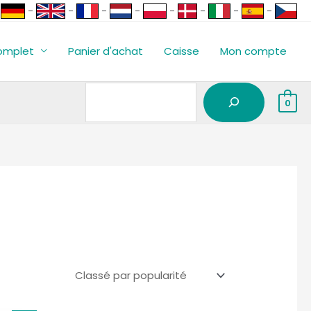
Rechercher
-
-
-
-
-
-
-
-
omplet
Panier d'achat
Caisse
Mon compte
0