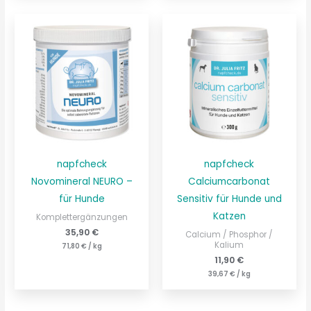
napfcheck
napfcheck
Novomineral NEURO –
Calciumcarbonat
für Hunde
Sensitiv für Hunde und
Katzen
Komplettergänzungen
35,90
€
Calcium / Phosphor /
Kalium
71,80
€
/
kg
11,90
€
39,67
€
/
kg