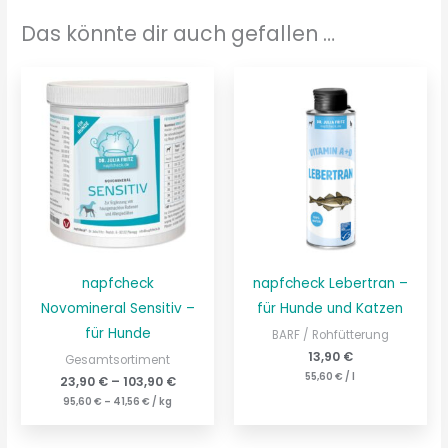
Das könnte dir auch gefallen …
napfcheck
napfcheck Lebertran –
Novomineral Sensitiv –
für Hunde und Katzen
für Hunde
BARF / Rohfütterung
13,90
€
Gesamtsortiment
55,60
€
/
l
23,90
€
–
103,90
€
95,60
€
–
41,56
€
/
kg