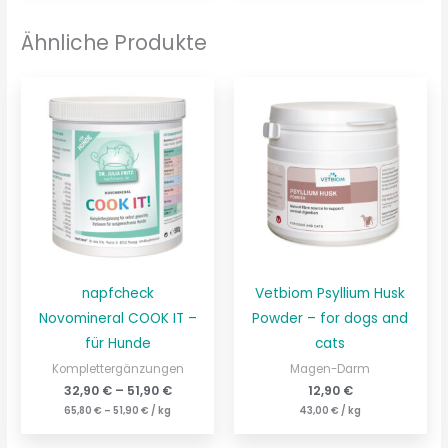
Ähnliche Produkte
napfcheck
Vetbiom Psyllium Husk
Novomineral COOK IT –
Powder – for dogs and
für Hunde
cats
Komplettergänzungen
Magen-Darm
32,90
€
–
51,90
€
12,90
€
65,80
€
–
51,90
€
/
kg
43,00
€
/
kg