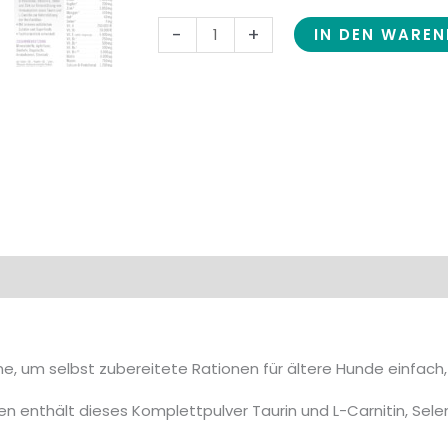
-
+
IN DEN WARE
effekt
Zusammensetzung
Fütterungsempfehlung
mine, um selbst zubereitete Rationen für ältere Hunde einfac
en enthält dieses Komplettpulver Taurin und L-Carnitin, Sel