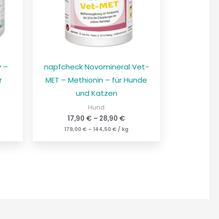
v –
napfcheck Novomineral Vet-
r
MET – Methionin – für Hunde
und Katzen
Hund
17,90
€
–
28,90
€
179,00
€
–
144,50
€
/
kg