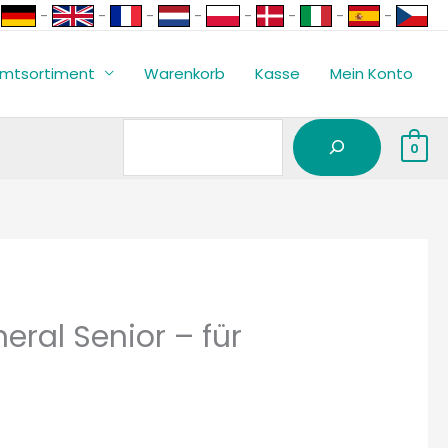
Suchen
-
-
-
-
-
-
-
-
mtsortiment
Warenkorb
Kasse
Mein Konto
0
ral Senior – für