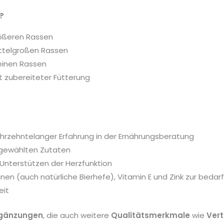
?
ößeren Rassen
ttelgroßen Rassen
leinen Rassen
st zubereiteter Fütterung
 jahrzehntelanger Erfahrung in der Ernährungsberatung
sgewählten Zutaten
r Unterstützen der Herzfunktion
inen (auch natürliche Bierhefe), Vitamin E und Zink zur bed
eit
rgänzungen
, die auch weitere
Qualitätsmerkmale
wie
Vert