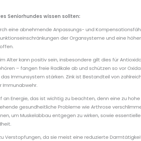
res Seniorhundes wissen sollten:
durch eine abnehmende Anpassungs- und Kompensationsfähig
Funktionseinschränkungen der Organsysteme und eine höhere 
offen.
 Alter kann positiv sein, insbesondere gilt dies für Antioxid
gehören – fangen freie Radikale ab und schützen so vor Oxid
 das Immunsystem stärken. Zink ist Bestandteil von zahlre
für Immunabwehr.
rf an Energie, das ist wichtig zu beachten, denn eine zu ho
tehende gesundheitliche Probleme wie Arthrose verschlimmer
nen, um Muskelabbau entgegen zu wirken, sowie essentielle
heit.
re zu Verstopfungen, da sie meist eine reduzierte Darmtätigk