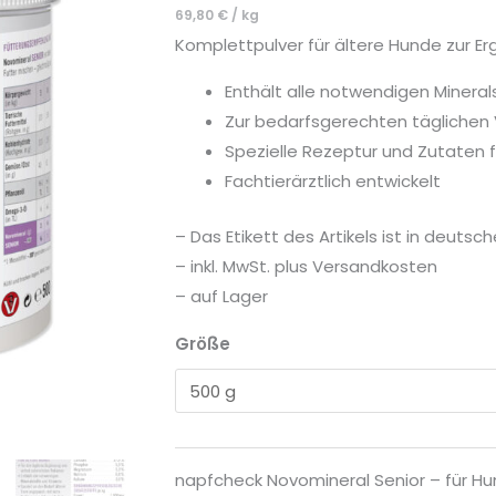
69,80
€
/
kg
ältere
Komplettpulver für ältere Hunde zur E
Hunde
Menge
Enthält alle notwendigen Minera
Zur bedarfsgerechten täglichen
Spezielle Rezeptur und Zutaten 
Fachtierärztlich entwickelt
– Das Etikett des Artikels ist in deutsc
– inkl. MwSt. plus Versandkosten
– auf Lager
Größe
napfcheck Novomineral Senior – für Hu