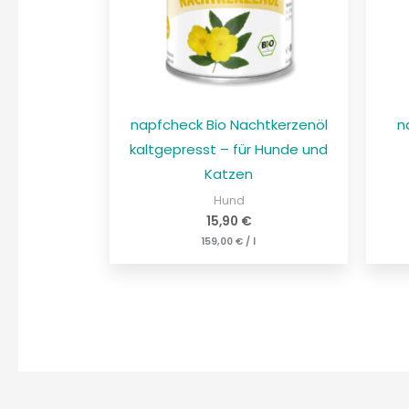
napfcheck Bio Nachtkerzenöl
n
kaltgepresst – für Hunde und
Katzen
Hund
15,90
€
159,00
€
/
l