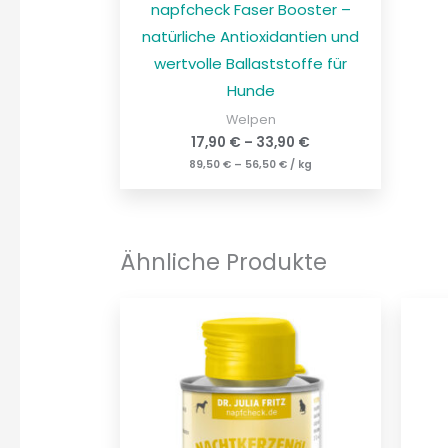
napfcheck Faser Booster –
natürliche Antioxidantien und
wertvolle Ballaststoffe für
Hunde
Welpen
17,90
€
–
33,90
€
89,50
€
–
56,50
€
/
kg
Ähnliche Produkte