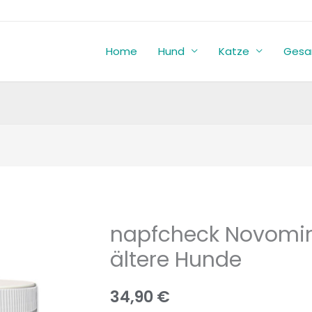
Home
Hund
Katze
Gesa
napfcheck Novomine
napfcheck
Novomineral
ältere Hunde
Senior
-
34,90
€
für