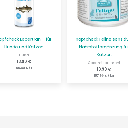
apfcheck Lebertran – für
napfcheck Feline sensiti
Hunde und Katzen
Nährstoffergänzung fü
Katzen
Hund
13,90
€
Gesamtsortiment
55,60
€
/
l
18,90
€
157,50
€
/
kg