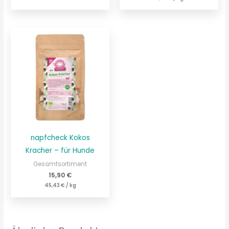
napfcheck Kokos
Kracher – für Hunde
Gesamtsortiment
15,90
€
45,43
€
/
kg