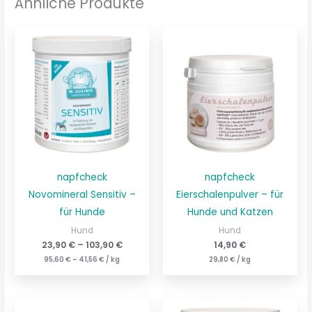
Ähnliche Produkte
napfcheck
napfcheck
Novomineral Sensitiv –
Eierschalenpulver – für
für Hunde
Hunde und Katzen
Hund
Hund
23,90
€
–
103,90
€
14,90
€
95,60
€
–
41,56
€
/
kg
29,80
€
/
kg