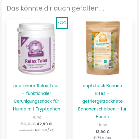
Das könnte dir auch gefallen …
Ursprünglicher
Ursprünglicher
Aktueller
Aktueller
-25%
Preis
Preis
Preis
Preis
war:
ist:
war:
ist:
189,67 €
143,00 €.
56,90 €
42,90 €.
napfcheck Relax Tabs
napfcheck Banana
– funktionaler
Bites –
Beruhigungssnack für
gefriergetrocknete
Hunde mit Tryptophan
Bananenscheiben – für
Hunde
Hund
56,90
€
42,90
€
Hund
189,67
€
143,00
€
/
kg
13,90
€
81,76
€
/
kg