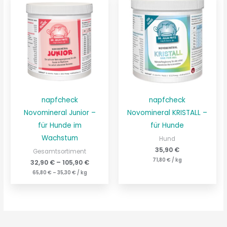
napfcheck
napfcheck
Novomineral Junior –
Novomineral KRISTALL –
für Hunde im
für Hunde
Wachstum
Hund
35,90
€
Gesamtsortiment
71,80
€
/
kg
32,90
€
–
105,90
€
65,80
€
–
35,30
€
/
kg