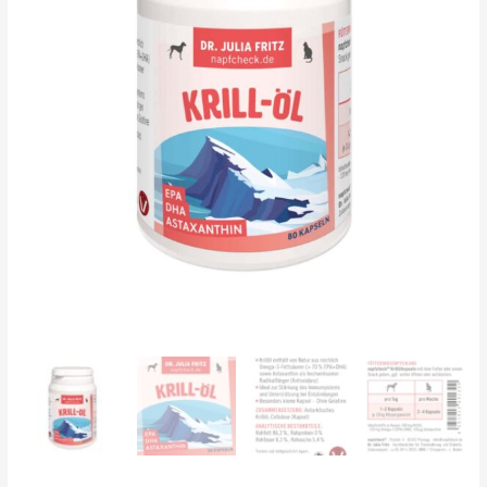
Astaxanthin
-
für
Hunde
und
Katzen
Menge