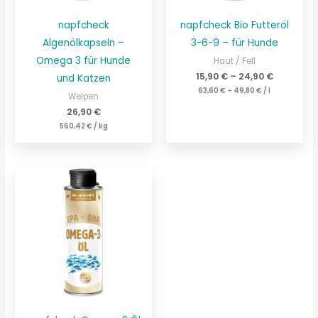
napfcheck
napfcheck Bio Futteröl
Algenölkapseln –
3-6-9 – für Hunde
Omega 3 für Hunde
Haut / Fell
15,90
€
–
24,90
€
und Katzen
63,60
€
–
49,80
€
/
l
Welpen
26,90
€
560,42
€
/
kg