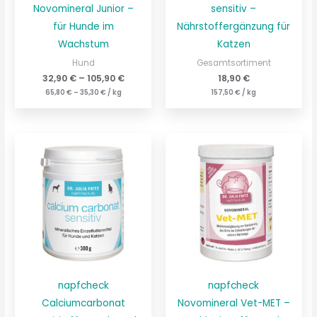
Novomineral Junior –
sensitiv –
für Hunde im
Nährstoffergänzung für
Wachstum
Katzen
Hund
Gesamtsortiment
32,90
€
–
105,90
€
18,90
€
65,80
€
–
35,30
€
/
kg
157,50
€
/
kg
napfcheck
napfcheck
Calciumcarbonat
Novomineral Vet-MET –