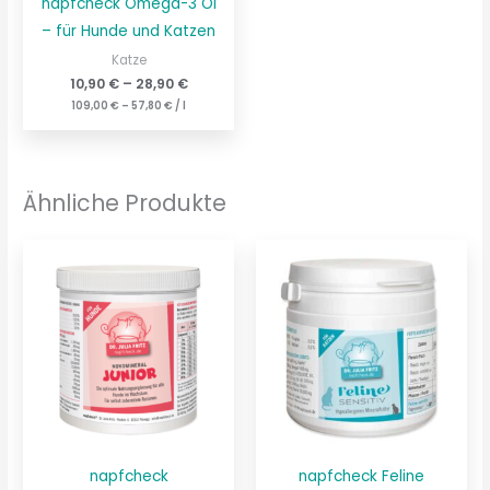
napfcheck Omega-3 Öl
– für Hunde und Katzen
Katze
10,90
€
–
28,90
€
109,00
€
–
57,80
€
/
l
Ähnliche Produkte
napfcheck
napfcheck Feline