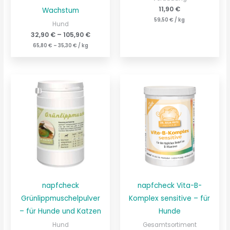
11,90
€
Wachstum
59,50
€
/
kg
Hund
32,90
€
–
105,90
€
65,80
€
–
35,30
€
/
kg
napfcheck
napfcheck Vita-B-
Grünlippmuschelpulver
Komplex sensitive – für
– für Hunde und Katzen
Hunde
Hund
Gesamtsortiment