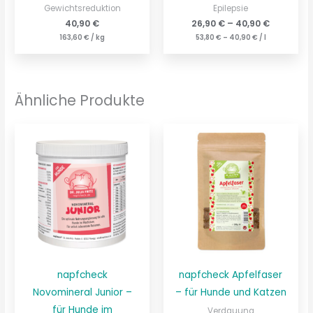
Gewichtsreduktion
Epilepsie
40,90
€
26,90
€
–
40,90
€
163,60
€
/
kg
53,80
€
–
40,90
€
/
l
Ähnliche Produkte
napfcheck
napfcheck Apfelfaser
Novomineral Junior –
– für Hunde und Katzen
für Hunde im
Verdauung