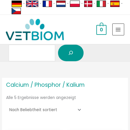
Suchen
Zum
-
-
-
-
-
-
-
-
Inhalt
springen
0
Nach
Beliebtheit
sortiert
Calcium / Phosphor / Kalium
Alle 5 Ergebnisse werden angezeigt