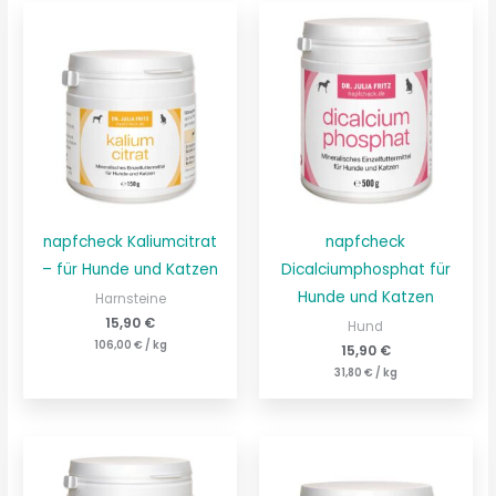
napfcheck Kaliumcitrat
napfcheck
– für Hunde und Katzen
Dicalciumphosphat für
Hunde und Katzen
Harnsteine
15,90
€
Hund
106,00
€
/
kg
15,90
€
31,80
€
/
kg