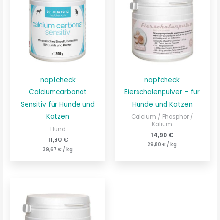
napfcheck
napfcheck
Calciumcarbonat
Eierschalenpulver – für
Sensitiv für Hunde und
Hunde und Katzen
Katzen
Calcium / Phosphor /
Kalium
Hund
14,90
€
11,90
€
29,80
€
/
kg
39,67
€
/
kg