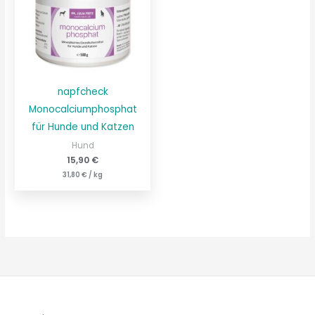
napfcheck
Monocalciumphosphat
für Hunde und Katzen
Hund
15,90
€
31,80
€
/
kg