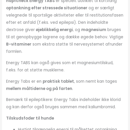
napfcheck Energy TABS
er specielt udviklet til kortvarig
optankning efter stressede situationer
og er særligt
velegnede til sportslige aktiviteter eller til restitutionsfasen
efter et anfald (f.eks. ved epilepsi). Den indeholdte
dextrose giver
øjeblikkelig energi
, og
magnesium
bruges
til at genopbygge lagrene og dække øgede behov. Vigtige
B-vitaminer
som ekstra støtte til nervesystemet afrunder
formlen.
Energy TABS kan også gives som et magnesiumtilskud,
f.eks. for at støtte musklerne.
Energy Tabs er en
praktisk tablet
, som nemt kan tages
mellem måltiderne og på farten
.
Bemærk til epileptikere: Energy Tabs indeholder ikke klorid
og kan derfor også bruges sammen med kaliumbromid.
Tilskudsfoder til hunde
Hurtigt tilgængelig energi til målrettet optankning