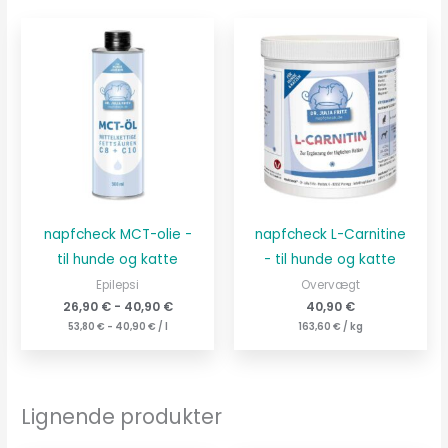
napfcheck MCT-olie -
napfcheck L-Carnitine
til hunde og katte
- til hunde og katte
Epilepsi
Overvægt
26,90
€
-
40,90
€
40,90
€
53,80
€
-
40,90
€
/
l
163,60
€
/
kg
Lignende produkter