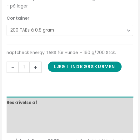
- på lager
Container
napfcheck Energy TABS für Hunde – 160 g/200 Stck.
-
+
LÆG I INDKØBSKURVEN
Beskrivelse af
Sammensætning
Anbefaling om fodring