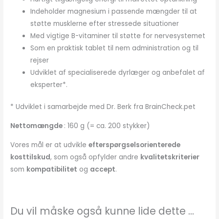
Indeholder magnesium i passende mængder til at
støtte musklerne efter stressede situationer
Med vigtige B-vitaminer til støtte for nervesystemet
Som en praktisk tablet til nem administration og til
rejser
Udviklet af specialiserede dyrlæger og anbefalet af
eksperter*.
* Udviklet i samarbejde med Dr. Berk fra BrainCheck.pet
Nettomængde
: 160 g (= ca. 200 stykker)
Vores mål er at udvikle
efterspørgselsorienterede
kosttilskud
, som også opfylder andre
kvalitetskriterier
som
kompatibilitet
og
accept
.
Du vil måske også kunne lide dette ...