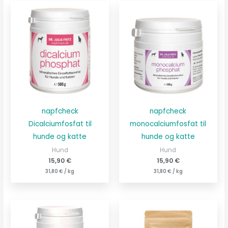
napfcheck
napfcheck
Dicalciumfosfat til
monocalciumfosfat til
hunde og katte
hunde og katte
Hund
Hund
15,90
€
15,90
€
31,80
€
/
kg
31,80
€
/
kg