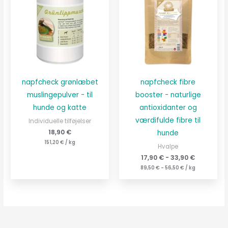
napfcheck grønlæbet
napfcheck fibre
muslingepulver - til
booster - naturlige
hunde og katte
antioxidanter og
værdifulde fibre til
Individuelle tilføjelser
18,90
€
hunde
151,20
€
/
kg
Hvalpe
17,90
€
-
33,90
€
89,50
€
-
56,50
€
/
kg